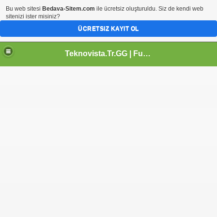
Bu web sitesi
Bedava-Sitem.com
ile ücretsiz oluşturuldu. Siz de kendi web
sitenizi ister misiniz?
ÜCRETSIZ KAYIT OL
Teknovista.Tr.GG | Full Programlar | Full Oyunlar | Teknoloji Portalı | Eglence Portali